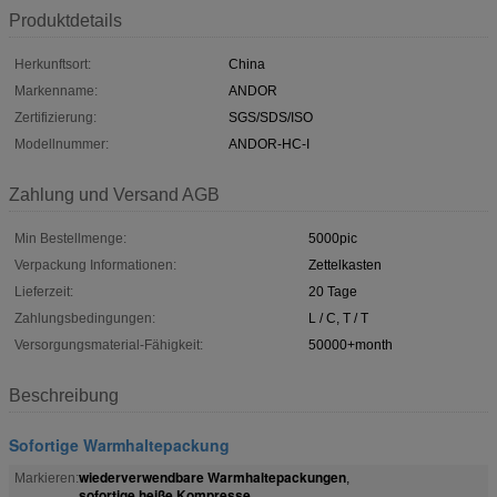
Produktdetails
Herkunftsort:
China
Markenname:
ANDOR
Zertifizierung:
SGS/SDS/ISO
Modellnummer:
ANDOR-HC-I
Zahlung und Versand AGB
Min Bestellmenge:
5000pic
Verpackung Informationen:
Zettelkasten
Lieferzeit:
20 Tage
Zahlungsbedingungen:
L / C, T / T
Versorgungsmaterial-Fähigkeit:
50000+month
Beschreibung
Sofortige Warmhaltepackung
wiederverwendbare Warmhaltepackungen
Markieren:
,
sofortige heiße Kompresse
,