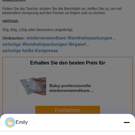
ANWEISUNG:
Falten Sie die Tasche, klicken Sie die Blechtafel an, treffen Sie zu, um mit
klebendem Vorsprung auf den Fersen zu folgen und zu sichern
GRÖSSE:
50g, 80g, 120g oder besonders angefertigt.
wiederverwendbare Warmhaltepackungen
Umbauten:
,
sofortige Warmhaltepackungen Wegwerf
,
sofortige heiße Kompresse
Erhalten Sie den besten Preis für
Baby-professionelle
wiederverwendbare
Warmhaltepackungen
Fortsetzen
Emily
Sofortige Warmhaltepackung
Mehr