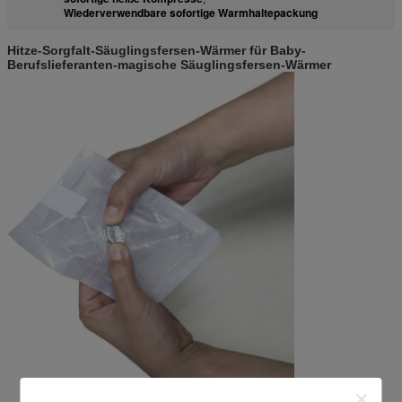
Wiederverwendbare sofortige Warmhaltepackung
Hitze-Sorgfalt-Säuglingsfersen-Wärmer für Baby-
Berufslieferanten-magische Säuglingsfersen-Wärmer