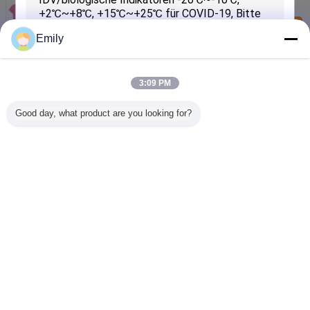
PCMs wesentliche für Arbeitskraft-Gel-Körper-
abkühlende Weste
Kontakt
Emily
Mikro-PCM-Phasen-Änderungs-Material für
Schlafenblauen kühlen Matten-/Bett-Kissen-Boden
im Freien
Kontakt
3:09 PM
Komfort-Temperatur Mikro-PCM-Phasen-Änderungs-
Good day, what product are you looking for?
Material für Kleid
Kontakt
EINREICHUNGEN
Ändern Sie Sprache
German
Nach Hause
|
Über uns
|
Treten Sie mit uns in Verbindung
|
Sitemap
|
Privacy
Policy
Tischplattenansicht
Copyright © 2017 - 2026 Andores New Energy CO., Ltd.