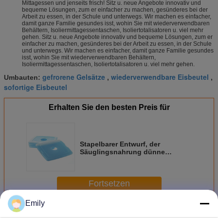
Mittagessen und jenseits frisch! Sitz u. neue Angebote innovativ und
bequeme Lösungen, zum er einfacher zu machen, gesünderes bei der
Arbeit zu essen, in der Schule und unterwegs. Wir machen es einfacher,
damit ganze Familie gesundes isst, wohin Sie mit wiederverwendbaren
Behältern, Isoliermittagessentaschen, Isoliertotalisatoren u. viel mehr
gehen. Sitz u. neue Angebote innovativ und bequeme Lösungen, zum er
einfacher zu machen, gesünderes bei der Arbeit zu essen, in der Schule
und unterwegs. Wir machen es einfacher, damit ganze Familie gesundes
isst, wohin Sie mit wiederverwendbaren Behältern,
Isoliermittagessentaschen, Isoliertotalisatoren u. viel mehr gehen.
gefrorene Gelsätze
wiederverwendbare Eisbeutel
Umbauten:
,
,
sofortige Eisbeutel
Erhalten Sie den besten Preis für
Stapelbarer Entwurf, der
Säuglingsnahrung dünne
LunchIce-Gel-Sätze mit 4
Eisbeuteln transportiert
Fortsetzen
Emily
Eis-Gel-Sätze
Mehr