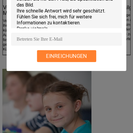
Verpacken Sie ein gesundes
Kampieren, Tailg
Mittagessen
Kühle Kühlvorrichtungen 
köstliches Mittagessen a
Verpacken Sie ein gesundes Mittagessen für Sie oder
benutzt werden. Sie sind
Ihr Kind und seien Sie sicherlich, dass es neue und
Kühlvorrichtungen oder 
kühle stundenlang vor dem Mittagessen Zeit bleibt.
perfekt. Holen Sie sie zu
Auch mit der Hilfsgröße dieser Eisbeutel, können sie
Wanderung, einer Partei
fast überall passen, sogar ein völlig Lunchpaket haben
genügend Raum für einen kühlen
Kühlvorrichtungseisbeutel.
EINREICHUNGEN