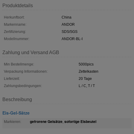
Produktdetails
Herkunftsort:
China
Markenname:
ANDOR
Zertifizierung:
SDS/SGS
Modellnummer:
ANDOR-BL-I
Zahlung und Versand AGB
Min Bestellmenge:
5000pics
Verpackung Informationen:
Zettelkasten
Lieferzeit:
20 Tage
Zahlungsbedingungen:
L / C, T / T
Beschreibung
Eis-Gel-Sätze
gefrorene Gelsätze
sofortige Eisbeutel
Markieren:
,