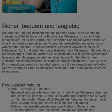
Sicher, bequem und langlebig
Die dünnen Eisbeutel nicht nur sind die perfekte Größe, aber sie sind die
intelligente Wahl für Sie und Ihre Familie. Ein Mittagessen, das nicht kühl
gehalten wird, ist für das Verbrauchen unsicher. Sobald das Mittagessen Sie
oder Ihres Kindes eine bestimmte Temperatur erreicht, beginnt es langsam
wachsende Bakterien; indem es effektive Eisbeutel verwendet, bleibt Ihr
Mittagessen kühl und verhindert, dass Bakterien das Mittagessen Sie oder Ihres
Kindes in Angriff nehmen. Werden Sie so nicht nur Ihr Mittagessengeschmack
besser an der Mittagspause, aber er ist viel besser für Sie. Sie können
einfaches stillstehen, wissend, dass das nahrhafte Mittagessen, das Sie für Ihr
Kind verpackten, gerade so nahrhaft wie ist, als Sie es verpackten, weil kühle
Kühlvorrichtungs-Eisbeutel das Mittagessen Ihr Kindes kühl halten, bis es Zeit
ist zu essen.
Produktbeschreibung
Größe: 1 Satz von 4 Eisbeuteln
Eisbeutel werden tadellos sortiert, um in alle Arten Mittagessentaschen
und -kästen zu passen. Gehen Sie so voran und schicken Sie sie weg
zur Schule mit dem Käse, Milch, Frucht oder Veggies, die wissen, dass,
was Sie verpacken, kühl und frisch bleibt. Mit den kühlen
Kühlvorrichtungs-Eisbeuteln, egal was Nahrung Sie mit ihnen
zusammenpassen, bleibt sie sicher und vom Morgen ‚bis das