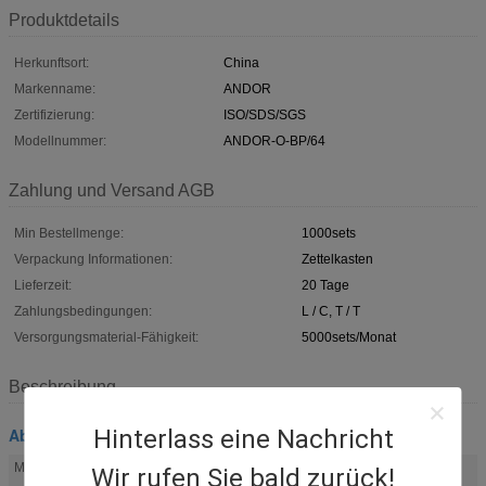
Produktdetails
Herkunftsort:
China
Markenname:
ANDOR
Zertifizierung:
ISO/SDS/SGS
Modellnummer:
ANDOR-O-BP/64
Zahlung und Versand AGB
Min Bestellmenge:
1000sets
Verpackung Informationen:
Zettelkasten
Lieferzeit:
20 Tage
Zahlungsbedingungen:
L / C, T / T
Versorgungsmaterial-Fähigkeit:
5000sets/Monat
Beschreibung
Abkühlende Weste PCMs
Hinterlass eine Nachricht
Material:
PVC
Wir rufen Sie bald zurück!