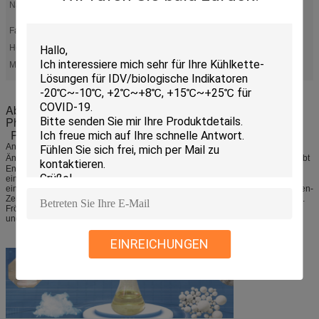
Name:
Einsätze für Phasen-Änderungs-materielle abkühlende Weste
64℉/18℃
Farbe:
kann sein choosen
Hersteller:
Ja
abkühlende Weste der Phasenänderung
Eisbeutelweste
Markieren:
,
Abkühlende der Westen-64℉/18℃ organische Produkte
Phasen-Änderungs-der Material-/PCM
Produktbeschreibung
Anders als gefrorene Wasser- oder Gelprodukte behält das Phasen-
Änderungs-Material eine konsequente Temperatur von 64℉/18℃ bei und treibt
Energie bei einer konstanten Temperatur während seines Überganges von
einem Körper zu einer Flüssigkeit weg. Dieses garantiert, dass der Benutzer
eine Konstante empfängt, Kühltemperatur während des gesamten 2-3-Stunden-
Zeitraums. Zeit einzufrieren: ca. 30 Minuten, Zeit aufzutauen: ca. 120 Minuten.
Fröste im Kühlschrank, Gefrierschrank, Schmelzwasser. Wiederverwendbar,
ungiftig, keine Kondensation, weich.
EINREICHUNGEN