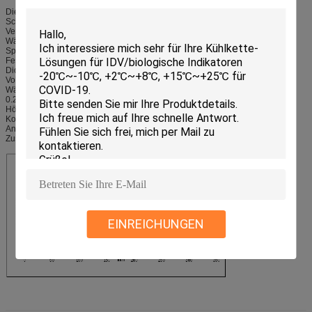
Die wichtigsten physikalischen Daten: Typische Werte
Schmelzfläche 5,2 ~ 5,5 [°C]
Verstarrungsbereich 4,8 ~ 6 [°C]
Wärmespeicherkapazität ± 5 % 236 [KJ/L]
Spezifikation bei Kapazität 2,12 [KJ/kg/K]
Feststoffdichte 0,78 [-25°C]
Dichte Flüssigkeit 0,73 [20°C]
Volumenzuwachs 4,2 [%]
Wärmeleitfähigkeit 0,23 [W/m K 20°C]
0.21 [W/m K -25°C]
Höchstbetriebstemperatur 80 [°C]
Korrosionswirkung auf die Haut
Anmerkung:Die Hauptbestandteile enthalten anorganische Verbindungen,
Zusatzstoffe.
EINREICHUNGEN