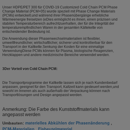
Unser HDPE/PET 300 für COVID-19 Customized Cold Chain PCM Phase
Change Material (PCM+05) wurde speziell mit Phase Change Materials
(PCMs) entwickelt.und während ihrer Phasenübergänge erhebliche
Wärmeenergie freisetzen (eDies ermöglicht es ihnen, einen präzisen und
stabilen Temperaturbereich aufrechtzuerhalten, der für die Integrität der
temperaturempfindlichen Waren in der gesamten Kältekette von
entscheidender Bedeutung ist.
Die Anwendung dieser Phasenwechselmaterialien ist flexibler,
umweltfreundlicher, wirtschaftlicher, sicherer und kontrollierbar für den
Transport in der Kaltkette.Senkung der Kosten für eine einmalige
VerwendungDiese PCMs können für Plasma, biologische Reagenzien,
Herzklappen und andere medizinische Bereiche verwendet werden.
3Der Vorteil von Cold Chain PCM:
Die Transportprogramme der Kaltkette lassen sich je nach Kundenbedarf
anpassen, geeignet für den Transport, Kaltzeit kann gesteuert werden,und
sowohl im Inneren als auch außerhalb der Verpackung können nach
Transportlösungen und Design angepasst werden.
Anmerkung: Die Farbe des Kunststoffmaterials kann
angepasst werden
materielles Abkühlen der Phasenänderung
Umbauten:
,
PCM-Materialien
Eisbeutelmaterial
,