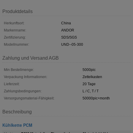
Produktdetails
Herkunftsort:
China
Markenname:
ANDOR
Zertifizierung:
SDS/SGS
Modellnummer:
UND--05-300
Zahlung und Versand AGB
Min Bestellmenge:
5000pic
Verpackung Informationen:
Zettelkasten
Lieferzeit:
20 Tage
Zahlungsbedingungen:
L / C, T / T
Versorgungsmaterial-Fähigkeit:
50000pic+month
Beschreibung
Kühlkette PCM