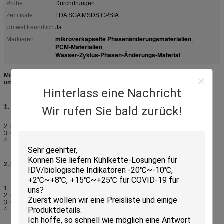
Probe:
Durchdrungen
Zertifikate:
FDA SGA MSDS CPSIA
Umweltfreundlich:
Ja
mikroverkapselte Phasenänderungsmaterialien
Markieren:
,
PCM-Materialien
,
Wasser-Zyklus-Phasen-Änderungs-Material
Mikrokapsel, Mikroverkapselung von PCM unter Verwendung
umweltfreundlichen Materials
Hinterlass eine Nachricht
1. Merkmal A
Wir rufen Sie bald zurück!
2. chemisch inert;
3. Ökologisch unbedenklich und ungiftig.
4. für Wasserkreislauf
2. Merkmal B
1. Hohe thermische Energiespeicherkapazität;
2. chemisch inert;
3. Ökologisch unbedenklich und ungiftig.
4. für Wasserkreislauf.