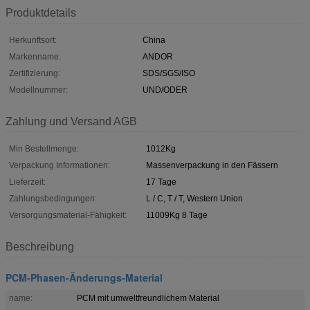
Produktdetails
Herkunftsort:
China
Markenname:
ANDOR
Zertifizierung:
SDS/SGS/ISO
Modellnummer:
UND/ODER
Zahlung und Versand AGB
Min Bestellmenge:
1012Kg
Verpackung Informationen:
Massenverpackung in den Fässern
Lieferzeit:
17 Tage
Zahlungsbedingungen:
L / C, T / T, Western Union
Versorgungsmaterial-Fähigkeit:
11009Kg 8 Tage
Beschreibung
PCM-Phasen-Änderungs-Material
name:
PCM mit umweltfreundlichem Material