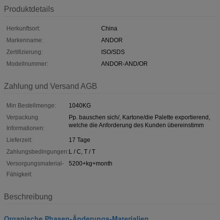
Produktdetails
Herkunftsort:
China
Markenname:
ANDOR
Zertifizierung:
ISO/SDS
Modellnummer:
ANDOR-AND/OR
Zahlung und Versand AGB
Min Bestellmenge:
1040KG
Verpackung
Pp. bauschen sich/, Kartone/die Palette exportierend,
welche die Anforderung des Kunden übereinstimm
Informationen:
Lieferzeit:
17 Tage
Zahlungsbedingungen:
L / C, T / T
Versorgungsmaterial-
5200+kg+month
Fähigkeit:
Beschreibung
Organische Phasen-Änderungs-Materialien