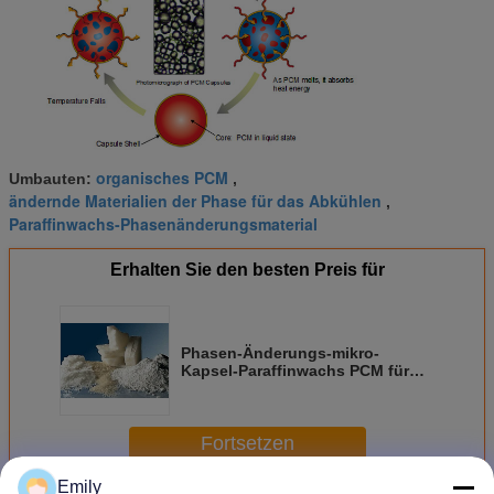
organisches PCM
Umbauten:
,
ändernde Materialien der Phase für das Abkühlen
,
Paraffinwachs-Phasenänderungsmaterial
Erhalten Sie den besten Preis für
Phasen-Änderungs-mikro-
Kapsel-Paraffinwachs PCM für
Intelligenz Attemperation
Fortsetzen
Emily