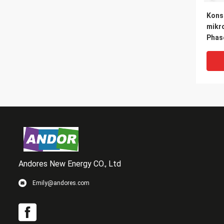
Kons
mikr
Phas
Mater
Andores New Energy CO., Ltd
Emily@andores.com
Mikr
Ände
Schl