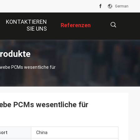
German
KONTAKTIEREN
Referenzen
SIE UNS
rodukte
描
webe PCMs wesentliche für
述
be PCMs wesentliche für
sort
China