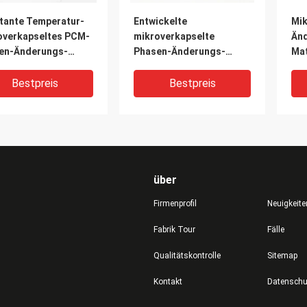
tante Temperatur-
Entwickelte
Mi
overkapseltes PCM-
mikroverkapselte
Än
en-Änderungs-
Phasen-Änderungs-
Mat
ial
Materialien PCM-Kapsel
Än
the
Bestpreis
Bestpreis
Ma
über
Firmenprofil
Neuigkeite
Fabrik Tour
Fälle
Qualitätskontrolle
Sitemap
o-PCM-Phasen-
Phasen-Änderungs-
Kontakt
rungs-Material für
abkühlende Weste
afenblauen kühlen
Gewebe PCMs