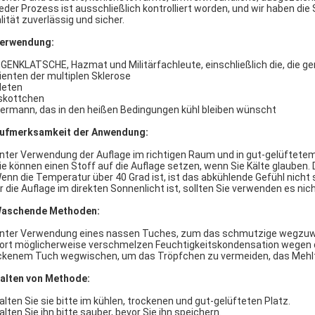
Jeder Prozess ist ausschließlich kontrolliert worden, und wir haben di
lität zuverlässig und sicher.
erwendung:
EGENKLATSCHE, Hazmat und Militärfachleute, einschließlich die, die ge
ienten der multiplen Sklerose
leten
kottchen
ermann, das in den heißen Bedingungen kühl bleiben wünscht
ufmerksamkeit der Anwendung:
Unter Verwendung der Auflage im richtigen Raum und in gut-gelüftetem
Sie können einen Stoff auf die Auflage setzen, wenn Sie Kälte glauben. 
Wenn die Temperatur über 40 Grad ist, ist das abkühlende Gefühl nich
r die Auflage im direkten Sonnenlicht ist, sollten Sie verwenden es nich
aschende Methoden:
Unter Verwendung eines nassen Tuches, zum das schmutzige wegzuwi
Dort möglicherweise verschmelzen Feuchtigkeitskondensation wegen d
ckenem Tuch wegwischen, um das Tröpfchen zu vermeiden, das Mehlt
alten von Methode:
Halten Sie sie bitte im kühlen, trockenen und gut-gelüfteten Platz.
Halten Sie ihn bitte sauber, bevor Sie ihn speichern.