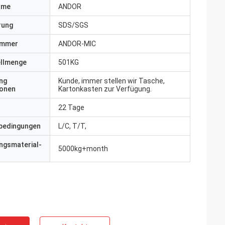
ame
ANDOR
erung
SDS/SGS
ummer
ANDOR-MIC
ellmenge
501KG
ng
Kunde, immer stellen wir Tasche,
ionen
Kartonkasten zur Verfügung.
22 Tage
bedingungen
L/C, T/T,
ngsmaterial-
5000kg+month