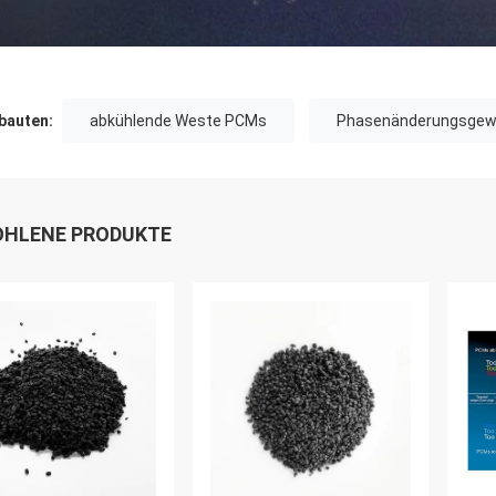
auten:
abkühlende Weste PCMs
Phasenänderungsge
HLENE PRODUKTE