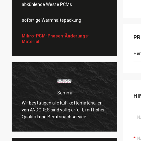
abkühlende Weste PCMs
sofortige Warmhaltepackung
Mikro-PCM-Phasen-Änderungs-
PR
Material
Her
Sammi
HI
Wir bestätigen alle Kühlkettematerialien
Abkühl
von ANDORES sind völlig erfüllt, mit hoher
weich 
Qualität und Berufsnachservice.
ist.