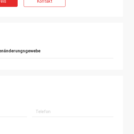
eis
Kontakt
enänderungsgewebe
i
kettematerialien
erfüllt, mit hoher
service.