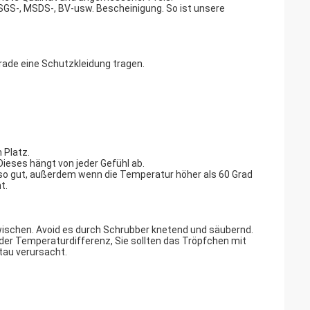
e SGS-, MSDS-, BV-usw. Bescheinigung. So ist unsere
rade eine Schutzkleidung tragen.
 Platz.
Dieses hängt von jeder Gefühl ab.
t so gut, außerdem wenn die Temperatur höher als 60 Grad
t.
schen. Avoid es durch Schrubber knetend und säubernd.
er Temperaturdifferenz, Sie sollten das Tröpfchen mit
au verursacht.