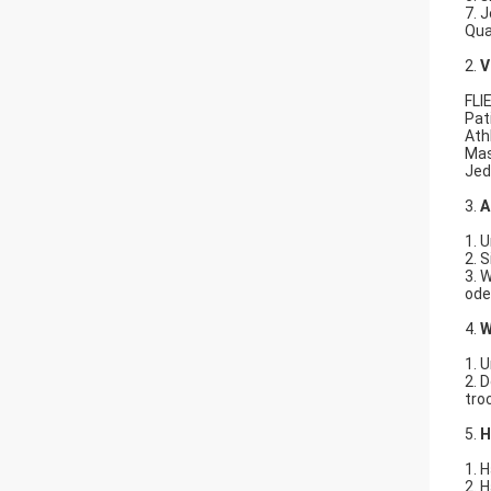
7. 
Qua
2.
V
FLI
Pat
Ath
Mas
Jed
3.
A
1. 
2. 
3. 
ode
4.
W
1. 
2. 
tro
5.
H
1. 
2. 