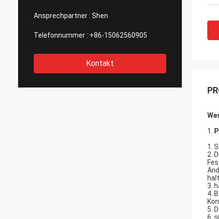
Ansprechpartner :
Shen
Telefonnummer :
+86-15062560905
Kontakt
PR
Wes
1.
P
1. 
2. 
Fes
Änd
hal
3. 
4. 
Kon
5. 
6. 