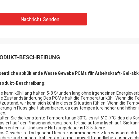
Nachricht Senden
ODUKT-BESCHREIBUNG
entliche abkühlende Weste Gewebe PCMs für Arbeitskraft-Gel-ab
rodukt-Beschreibung
:
Sie kann kühl lang halten 5-8 Stunden lang ohne irgendeinen Energieve
Die Zustandsänderung Des PCMs hält die Temperatur kühl. Wenn die Te
tzustand, wir kann sich kühl in dieser Situation fühlen. Wenn die Temp
erung in Flüssigkeit absorbieren, da das tempeature höher und höher i
ten.
halten Sie die konstante Temperatur an 30°C, es ist 6°C-7°C, das als Kö
Basiert auf der Phasenänderung, bereitet sie automatisch auf. Sie kan
kurrenten ist. Und seine Nutzungsdauer ist 3-5 Jahre.
Das Gewebe ist fortgeschrittenes zusammengesetztes wasserdichtes 
sichere und saubere, kohlenstoffarme, umweltfreundliche, ausgezeic