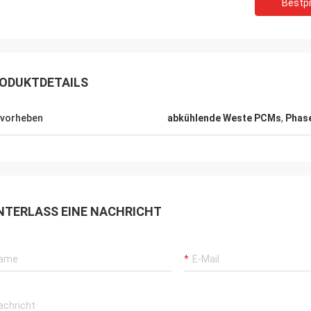
Bestpr
ODUKTDETAILS
vorheben
abkühlende Weste PCMs
,
Phas
Lieven
Samm
NTERLASS EINE NACHRICHT
ende PCM-Auflagen sind und so
Wir bestätigen alle Kühl
safty, als normale PCMs, das groß
von ANDORES sind völlig 
Qualität und Berufsnach