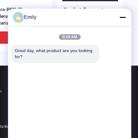
kro-PCM-Phasen-
Komfort-Temperatur
derungs-
Mikro-PCM-Phasen-
Emily
erial/Phasen-
Änderungs-Material für
derungs-Gewebe für
Kleid
rmische
Bestpreis
Bestpreis
9:19 AM
nagement-Lösungen
Good day, what product are you looking 
for?
Produkte
n
PCM-Phasen-Änderungs-Material
Kühlkette PCM
Kühlkette-Verpacken
Datenschutz-Bestimmungen
Alle Kategorien