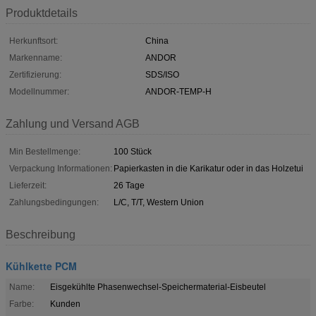
Produktdetails
Herkunftsort:
China
Markenname:
ANDOR
Zertifizierung:
SDS/ISO
Modellnummer:
ANDOR-TEMP-H
Zahlung und Versand AGB
Min Bestellmenge:
100 Stück
Verpackung Informationen:
Papierkasten in die Karikatur oder in das Holzetui
Lieferzeit:
26 Tage
Zahlungsbedingungen:
L/C, T/T, Western Union
Beschreibung
Kühlkette PCM
Name:
Eisgekühlte Phasenwechsel-Speichermaterial-Eisbeutel
Farbe:
Kunden