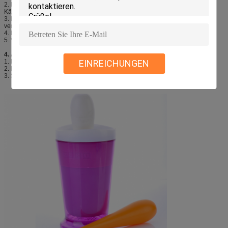
2. Dieses Produkt hat eine hohe Kälteleistung und zeichnet sich daher durch
Kältehaltung aus.
3. Dieses Produkt kann sicher und ohne Kontamination weit verbreitet
verwendet werden.
4. Dieses Produkt kann wiederholt verwendet werden.
5. Verschiedene Formen, Größen und Farben sind verfügbar.
4. Anwendung:
EINREICHUNGEN
1. Für medizinische Behandlungen
2. Für Langstrecken-Kühllagerung und -Transport
3. Strom sparen und kalt halten