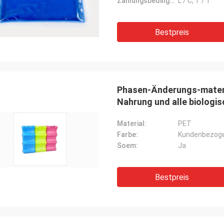
Zahlungsbedingungen:
L / C, T / T
Bestpreis
Phasen-Änderungs-materi
Nahrung und alle biologis
Material:
PET
Farbe:
Kundenbezoge
Soem:
Ja
Bestpreis