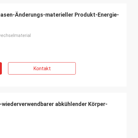
hasen-Änderungs-materieller Produkt-Energie-
echselmaterial
Kontakt
i
kettematerialien
erfüllt, mit hoher
l-wiederverwendbarer abkühlender Körper-
service.