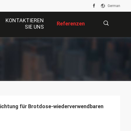
German
KONTAKTIEREN
Referenzen
SIE UNS
描
述
richtung für Brotdose-wiederverwendbaren