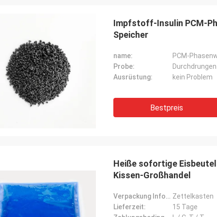
Impfstoff-Insulin PCM-P
Speicher
name:
PCM-Phasenw
Probe:
Durchdrungen
Ausrüstung:
kein Problem
Bestpreis
Lieven
Samm
ende PCM-Auflagen sind und so
Wir bestätigen alle Kühl
safty, als normale PCMs, das groß
von ANDORES sind völlig 
Heiße sofortige Eisbeute
Qualität und Berufsnach
Kissen-Großhandel
Verpackung Informationen:
Zettelkasten
Lieferzeit:
15 Tage