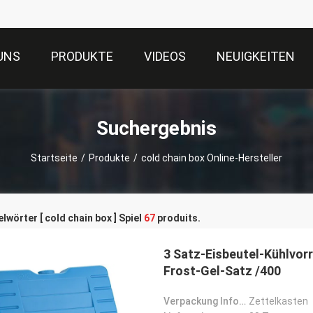
UNS
PRODUKTE
VIDEOS
NEUIGKEITEN
Suchergebnis
Startseite
/
Produkte
/
cold chain box Online-Hersteller
lwörter [ cold chain box ] Spiel
67
produits.
3 Satz-Eisbeutel-Kühlvor
Frost-Gel-Satz /400
Verpackung Informationen:
Zettelkasten