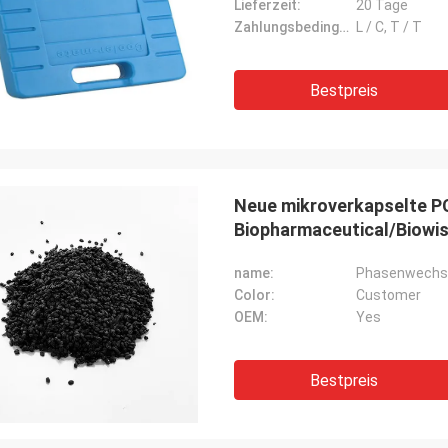
Lieferzeit:
20 Tage
Zahlungsbedingungen:
L / C, T / T
Bestpreis
Neue mikroverkapselte P
Biopharmaceutical/Biowi
name:
Phasenwechse
Color:
Customer
OEM:
Yes
Bestpreis