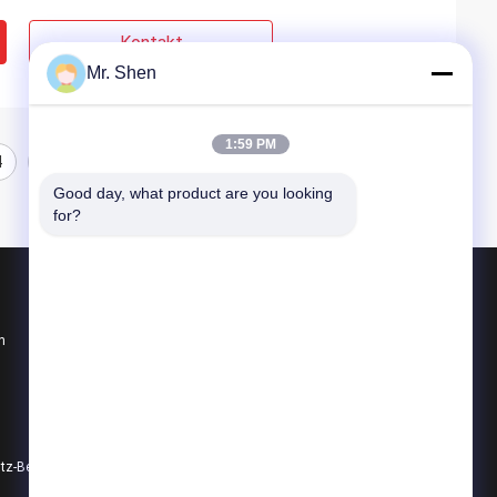
Kontakt
Mr. Shen
1:59 PM
4
5
6
7
Good day, what product are you looking 
for?
Produkte
n
PCM-Phasen-Änderungs-Material
Kühlkette PCM
Kühlkette-Verpacken
Datenschutz-Bestimmungen
Alle Kategorien