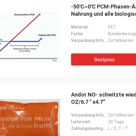
-50℃~0℃ PCM-Phasen-Ände
Nahrung und alle biologis
Material:
PET
Farbe:
Kundenbezoge
Verpackung Informationen:
Zettelkasten
Bestpreis
Andor NO- schwitzte wied
OZ/6.7 " x4.7“
Verpackung Informationen:
Zettelkasten
Lieferzeit:
20 Tage
Zahlungsbedingungen:
L / C, T / T