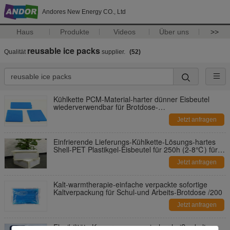
Andores New Energy CO., Ltd
Haus
Produkte
Videos
Über uns
>>
reusable ice packs
Qualität
supplier.
(52)
Kühlkette PCM-Material-harter dünner Eisbeutel
wiederverwendbar für Brotdose-
Nahrungsmittelspeicher für COVID-19
Jetzt anfragen
Einfrierende Lieferungs-Kühlkette-Lösungs-hartes
Shell-PET Plastikgel-Eisbeutel für 250h (2-8℃) für
COVID-19
Jetzt anfragen
Kalt-warmtherapie-einfache verpackte sofortige
Kaltverpackung für Schul-und Arbeits-Brotdose /200
Jetzt anfragen
Flexibilitäts-Kompressen-magischer heißer kalter