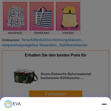
Verschiffenkühlvorrichtungskästen
Umbauten:
,
temperaturgeregeltes Verpacken
Kühlkettekasten
,
Erhalten Sie den besten Preis für
Soem-Entwurfs-Nylonmaterial
Isolierwein-Kühltasche-
doppelstöckige Kühltasche
Fortsetzen
EVA
Kühlkette-Verpacken
Mehr