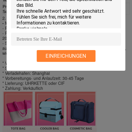
Produkt-
PCM-Eisbeutel
Schlüsselwörter
2.
Qualitätssicherung:
-
Material: Polyester, nicht gesponnen
- Futter: 3mm Aluminiumfolie oder PVC
- Reißverschluss: Hochfeste Stärke-Reißverschluss-Züge mit
20000mal-Schleifen-Test
- Schließung: Knopf/breiten
aus,/Umschlag,/Verschluss/Reißverschluss zumachen Schließung,
wie verlangt
EINREICHUNGEN
* Verpackung: 100pcs/ctn, Kartongröße: 55*50*45cm
* SOEM U. ODM: Annehmbar
* Verladehafen: Shanghai
* Vorbereitungs- und Anlaufzeit: 30-45 Tage
* Lieferung: UHRKETTE oder CIF
* Zahlung: Verkäuflich