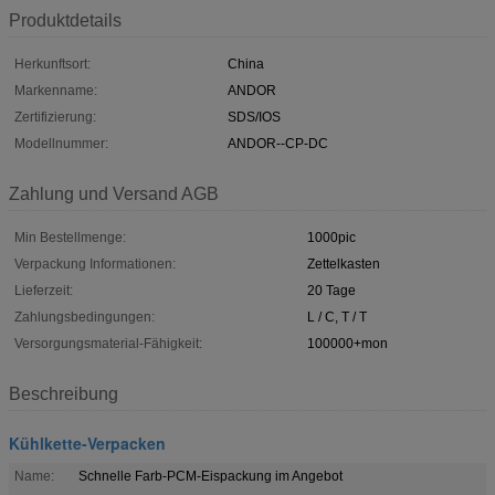
Produktdetails
Herkunftsort:
China
Markenname:
ANDOR
Zertifizierung:
SDS/IOS
Modellnummer:
ANDOR--CP-DC
Zahlung und Versand AGB
Min Bestellmenge:
1000pic
Verpackung Informationen:
Zettelkasten
Lieferzeit:
20 Tage
Zahlungsbedingungen:
L / C, T / T
Versorgungsmaterial-Fähigkeit:
100000+mon
Beschreibung
Kühlkette-Verpacken
Name:
Schnelle Farb-PCM-Eispackung im Angebot