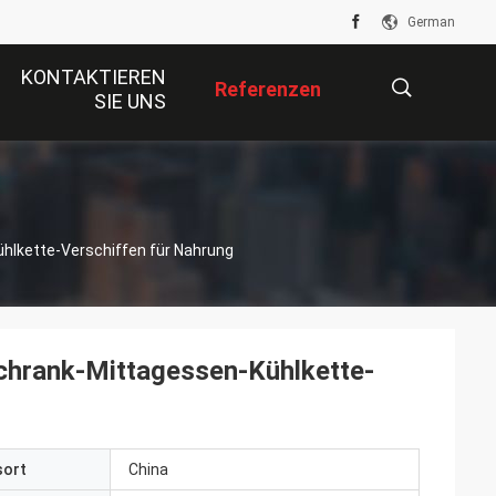
German
KONTAKTIEREN
Referenzen
SIE UNS
描
hlkette-Verschiffen für Nahrung
述
schrank-Mittagessen-Kühlkette-
sort
China