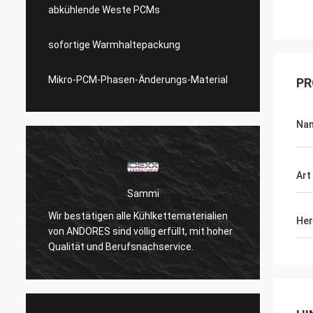
abkühlende Weste PCMs
sofortige Warmhaltepackung
Mikro-PCM-Phasen-Änderungs-Material
PR
Na
Art
Sammi
Wir bestätigen alle Kühlkettematerialien
Abkühl
Her
von ANDORES sind völlig erfüllt, mit hoher
weich 
Qualität und Berufsnachservice.
ist.