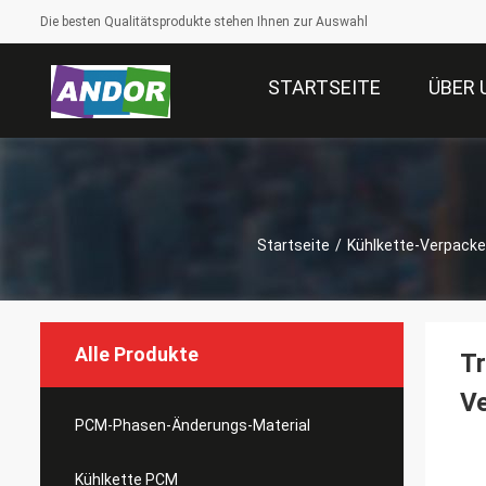
Die besten Qualitätsprodukte stehen Ihnen zur Auswahl
STARTSEITE
ÜBER 
Startseite
/
Kühlkette-Verpack
Alle Produkte
Tr
Ve
PCM-Phasen-Änderungs-Material
Kühlkette PCM