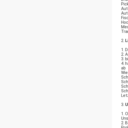
Pic
Aut
Aut
Fis
Hoc
Med
Tra
2.
L
1. 
2. 
3. 
4. 
ab
Wie
Sch
Sch
Sch
Sch
Let
3.
U
1. 
Uns
2. 
Pro