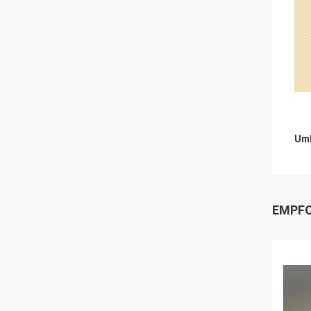
Umb
EMPFO