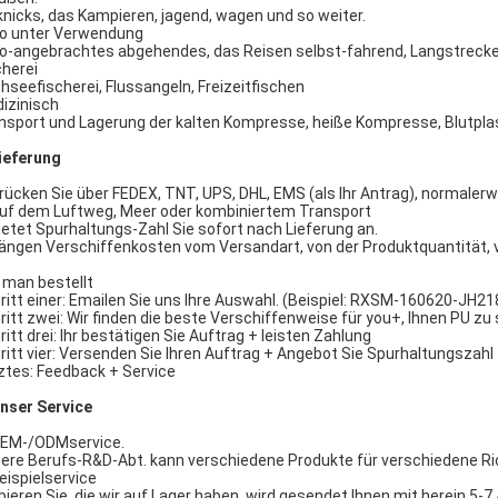
knicks, das Kampieren, jagend, wagen und so weiter.
o unter Verwendung
o-angebrachtes abgehendes, das Reisen selbst-fahrend, Langstrecke
cherei
hseefischerei, Flussangeln, Freizeitfischen
izinisch
nsport und Lagerung der kalten Kompresse, heiße Kompresse, Blutpla
ieferung
Drücken Sie über FEDEX, TNT, UPS, DHL, EMS (als Ihr Antrag), normaler
Auf dem Luftweg, Meer oder kombiniertem Transport
bietet Spurhaltungs-Zahl Sie sofort nach Lieferung an.
hängen Verschiffenkosten vom Versandart, von der Produktquantität, 
 man bestellt
ritt einer: Emailen Sie uns Ihre Auswahl. (Beispiel: RXSM-160620-JH2
ritt zwei: Wir finden die beste Verschiffenweise für you+, Ihnen PU zu
ritt drei: Ihr bestätigen Sie Auftrag + leisten Zahlung
ritt vier: Versenden Sie Ihren Auftrag + Angebot Sie Spurhaltungszahl
ztes: Feedback + Service
nser Service
OEM-/ODMservice.
ere Berufs-R&D-Abt. kann verschiedene Produkte für verschiedene Ric
Beispielservice
bieren Sie, die wir auf Lager haben, wird gesendet Ihnen mit herein 5-