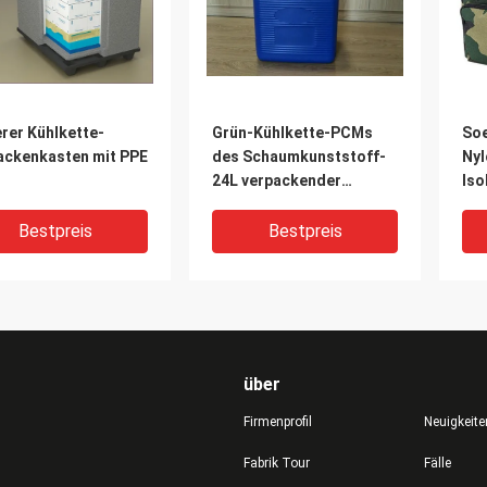
rer Kühlkette-
Grün-Kühlkette-PCMs
So
ackenkasten mit PPE
des Schaumkunststoff-
Nyl
24L verpackender
Iso
kühlerer Kasten mit Griff
dop
in medizinischem
Küh
Bestpreis
Bestpreis
über
Firmenprofil
Neuigkeite
Fabrik Tour
Fälle