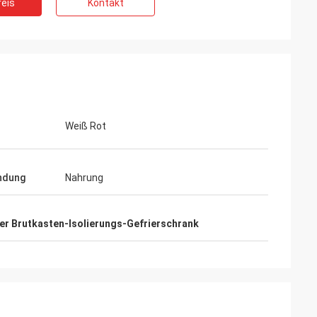
eis
Kontakt
Weiß Rot
ndung
Nahrung
i
kettematerialien
er Brutkasten-Isolierungs-Gefrierschrank
erfüllt, mit hoher
service.