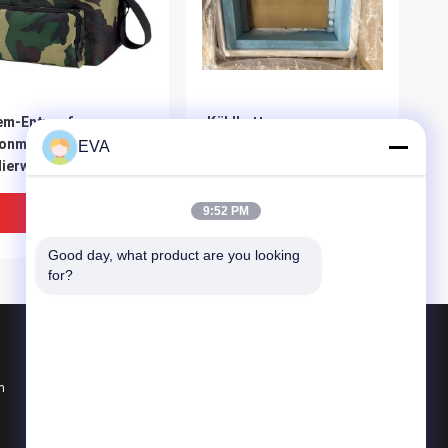
em-Entwurfs-
Kühlkette-
onmaterial
Verpackendatenlogger u.
EVA
lierwein-Kühltasche-
Überwachung und
pelstöckige
Verpackungsprüfung
ltasche
Bestpreis
Bestpreis
9:52 PM
Good day, what product are you looking 
for?
Produkte
n
PCM-Phasen-Änderungs-Material
Kühlkette PCM