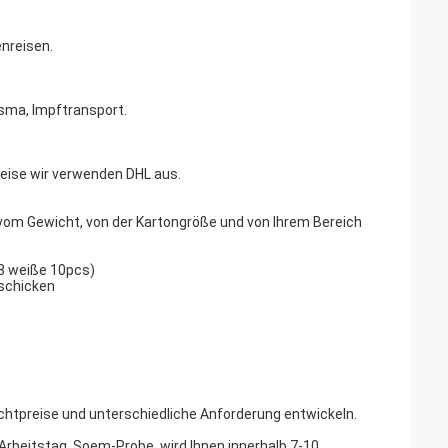
nreisen.
sma, Impftransport.
weise wir verwenden DHL aus.
vom Gewicht, von der Kartongröße und von Ihrem Bereich
18 weiße 10pcs)
 schicken
htpreise und unterschiedliche Anforderung entwickeln.
7 Arbeitstag. Soem-Probe, wird Ihnen innerhalb 7-10