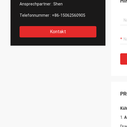
HI
Ansprechpartner :
Shen
Telefonnummer :
+86-15062560905
Kontakt
PR
Küh
1.
A
Dra