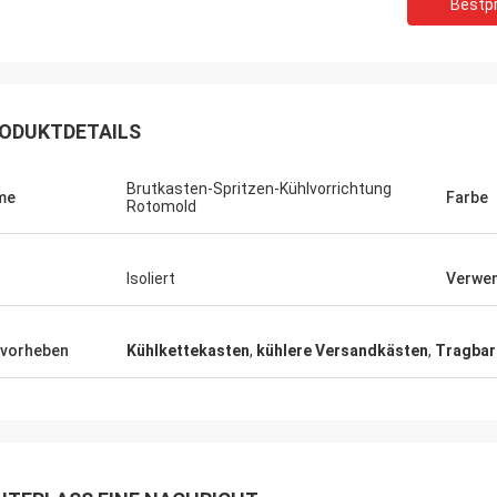
Bestpr
ODUKTDETAILS
Brutkasten-Spritzen-Kühlvorrichtung
me
Farbe
Rotomold
Isoliert
Verwe
Lieven
Samm
ende PCM-Auflagen sind und so
Wir bestätigen alle Kühl
vorheben
Kühlkettekasten
,
kühlere Versandkästen
,
Tragbar
safty, als normale PCMs, das groß
von ANDORES sind völlig 
Qualität und Berufsnach