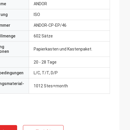
ame
ANDOR
erung
ISO
ummer
ANDOR-CP-EP/46
ellmenge
602 Sätze
ng
Papierkasten und Kastenpaket.
ionen
20 - 28 Tage
bedingungen
L/C, T/T, D/P
ngsmaterial-
1012 Stes+month