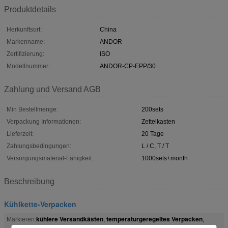
Produktdetails
Herkunftsort:
China
Markenname:
ANDOR
Zertifizierung:
ISO
Modellnummer:
ANDOR-CP-EPP/30
Zahlung und Versand AGB
Min Bestellmenge:
200sets
Verpackung Informationen:
Zettelkasten
Lieferzeit:
20 Tage
Zahlungsbedingungen:
L / C, T / T
Versorgungsmaterial-Fähigkeit:
1000sets+month
Beschreibung
Kühlkette-Verpacken
kühlere Versandkästen
temperaturgeregeltes Verpacken
Markieren:
,
,
PPE isolierte das Kühlkette-Verpacken