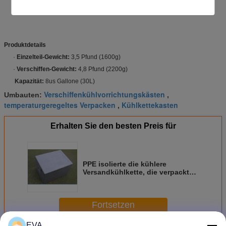
Produkte kalt zu halten. (Für beste Ergebnisse, füllen Sie allen leeren
Raum innerhalb der Kühlvorrichtung mit Extraverpackungsmaterial).
Produktdetails
·
Einzelteil-Gewicht:
3,5 Pfund (1600g)
·
Verschiffen-Gewicht:
4,8 Pfund (2200g)
Kapazität:
8us Gallone (30L)
Verschiffenkühlvorrichtungskästen
Umbauten:
,
temperaturgeregeltes Verpacken
Kühlkettekasten
,
Erhalten Sie den besten Preis für
PPE isolierte die kühlere
Versandkühlkette, die verpackt
16" X12 " X10“
Fortsetzen
EVA