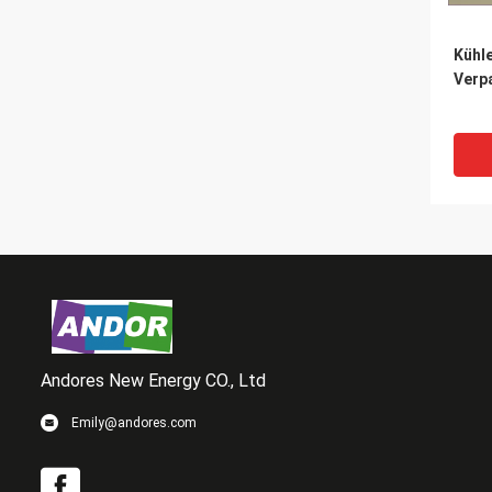
Kühle
Verp
Andores New Energy CO., Ltd
Emily@andores.com
PPE i
Vers