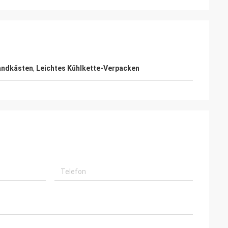
andkästen
,
Leichtes Kühlkette-Verpacken
i
kettematerialien
erfüllt, mit hoher
service.