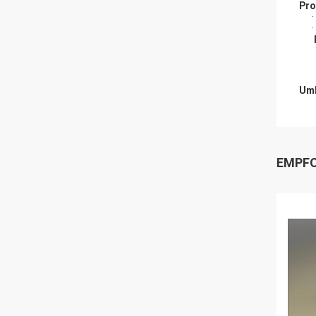
Pro
·
·
Umb
EMPFO