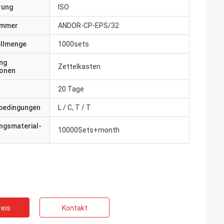
erung
ISO
ummer
ANDOR-CP-EPS/32
ellmenge
1000sets
ng
Zettelkasten
ionen
20 Tage
bedingungen
L / C, T / T
ngsmaterial-
10000Sets+month
eis
Kontakt