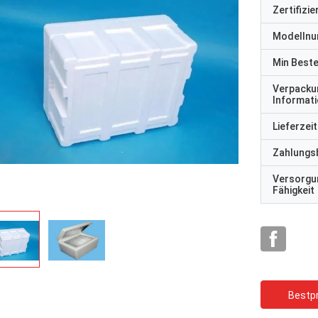
Zertifizi
Modelln
Min Best
Verpacku
Informat
Lieferzeit
Zahlungs
Versorgu
Fähigkeit
Bestpr