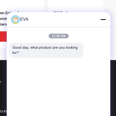
em-Entwurfs-
Kühlkette-
onmaterial
Verpackendatenlogger u.
EVA
lierwein-Kühltasche-
Überwachung und
pelstöckige
Verpackungsprüfung
ltasche
Bestpreis
Bestpreis
11:39 AM
Good day, what product are you looking 
for?
Produkte
n
PCM-Phasen-Änderungs-Material
Kühlkette PCM
Kühlkette-Verpacken
emimpffördermaschinen-
Tragbares Brutkasten-
Datenschutz-Bestimmungen
Alle Kategorien
lkette-Kasten-u.
Isolierungs-