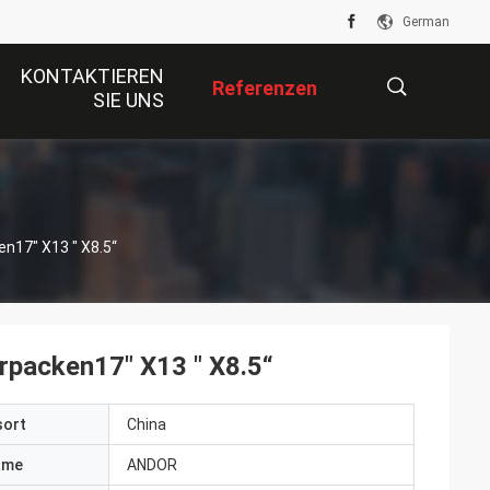
German
KONTAKTIEREN
Referenzen
SIE UNS
描
n17" X13 " X8.5“
述
rpacken17" X13 " X8.5“
sort
China
ame
ANDOR