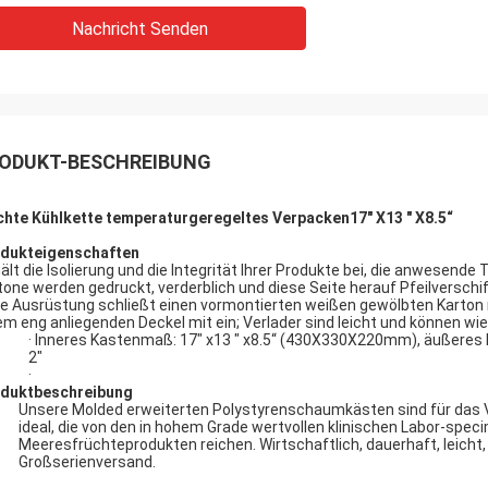
Nachricht Senden
ODUKT-BESCHREIBUNG
chte Kühlkette temperaturgeregeltes Verpacken17" X13 " X8.5“
dukteigenschaften
ält die Isolierung und die Integrität Ihrer Produkte bei, die anwese
tone werden gedruckt, verderblich und diese Seite herauf Pfeilversc
e Ausrüstung schließt einen vormontierten weißen gewölbten Karto
em eng anliegenden Deckel mit ein; Verlader sind leicht und können 
· Inneres Kastenmaß: 17" x13 " x8.5“ (430X330X220mm), äußere
2"
·
duktbeschreibung
Unsere Molded erweiterten Polystyrenschaumkästen sind für das
ideal, die von den in hohem Grade wertvollen klinischen Labor-spec
Meeresfrüchteprodukten reichen. Wirtschaftlich, dauerhaft, leicht,
Großserienversand.