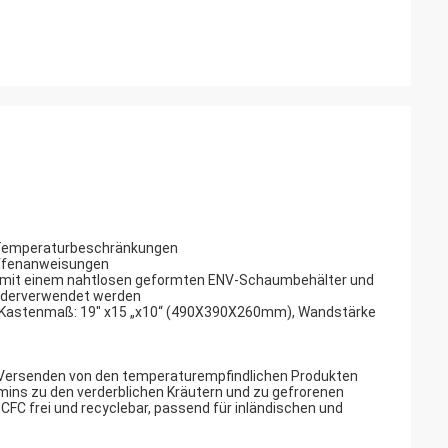
nde Temperaturbeschränkungen
hiffenanweisungen
n mit einem nahtlosen geformten ENV-Schaumbehälter und
wiederverwendet werden
s Kastenmaß: 19" x15 „x10“ (490X390X260mm), Wandstärke
 Versenden von den temperaturempfindlichen Produkten
imins zu den verderblichen Kräutern und zu gefrorenen
 CFC frei und recyclebar, passend für inländischen und