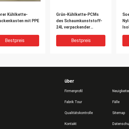
rer Kühlkette-
Grün-Kühlkette-PCMs
So
ackenkasten mit PPE
des Schaumkunststoff-
Nyl
24L verpackender
Iso
kühlerer Kasten mit Griff
dop
in medizinischem
Küh
Bestpreis
Bestpreis
über
Firmenprofil
Neuigkeite
Fabrik Tour
Fälle
Qualitätskontrolle
Sitemap
solierte die kühlere
Erweiterte Polypropylen-
So
Kontakt
andkühlkette, die
Kühlkette-
Küh