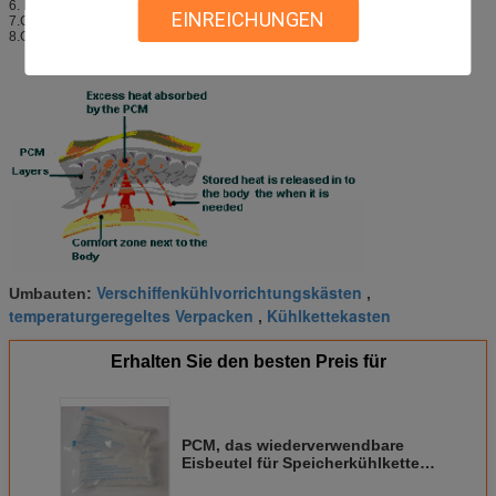
6. Kunde satisfication mehr als 95%
EINREICHUNGEN
7.CE, FDA, ISO13485, MSDS, SGS
8.Gold Lieferant, eingeschätzter Lieferant
Verschiffenkühlvorrichtungskästen
Umbauten:
,
temperaturgeregeltes Verpacken
Kühlkettekasten
,
Erhalten Sie den besten Preis für
PCM, das wiederverwendbare
Eisbeutel für Speicherkühlkette-
Transport ersetzt