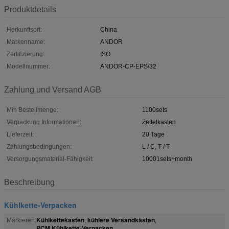
Produktdetails
Herkunftsort:
China
Markenname:
ANDOR
Zertifizierung:
ISO
Modellnummer:
ANDOR-CP-EPS/32
Zahlung und Versand AGB
Min Bestellmenge:
1100sets
Verpackung Informationen:
Zettelkasten
Lieferzeit:
20 Tage
Zahlungsbedingungen:
L / C, T / T
Versorgungsmaterial-Fähigkeit:
10001sets+month
Beschreibung
Kühlkette-Verpacken
Kühlkettekasten
kühlere Versandkästen
Markieren:
,
,
PCM Kühlkette-Verpacken